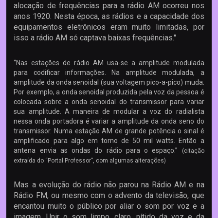
alocação de frequências para a rádio AM ocorreu nos
anos 1920. Nesta época, as rádios e a capacidade dos
equipamentos eletrônicos eram muito limitadas, por
isso a rádio AM só captava baixas frequências."
“Nas estações de rádio AM usa-se a amplitude modulada
para codificar informações. Na amplitude modulada, a
amplitude da onda senoidal (sua voltagem pico-a-pico) muda.
Por exemplo, a onda senoidal produzida pela voz da pessoa é
colocada sobre a onda senoidal do transmissor para variar
sua amplitude. A maneira de modular a voz do radialista
nessa onda portadora é variar a amplitude da onda seno do
transmissor. Numa estação AM de grande potência o sinal é
amplificado para algo em torno de 50 mil watts. Então a
antena envia as ondas do rádio para o espaço.”
(citação
extraída do “Portal Professor”, com algumas alterações)
Mas a evolução do rádio não parou na Rádio AM e na
Rádio FM, ou mesmo com o advento da televisão, que
encantou muito o público por aliar o som por voz e a
imagem. Unir o som limpo, claro, nítido da voz e da